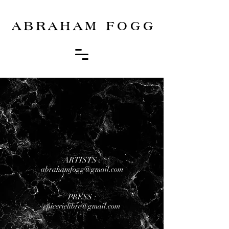
ABRAHAM FOGG
ARTISTS :
abrahamfogg@gmail.com
PRESS :
epicerielibre@gmail.com